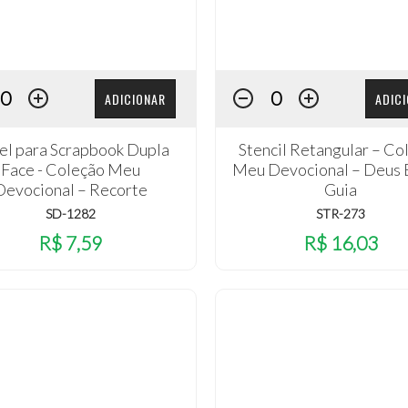
ADICIONAR
ADIC
el para Scrapbook Dupla
Stencil Retangular – Co
Face - Coleção Meu
Meu Devocional – Deus
Devocional – Recorte
Guia
SD-1282
STR-273
R$ 7,59
R$ 16,03