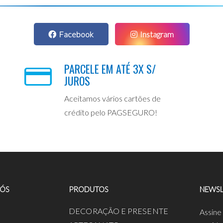
Facebook
Instagram
PARCELE EM ATÉ 3X S/
JUROS
Aceitamos vários cartões de
crédito pelo PAGSEGURO!
NÓS
PRODUTOS
NEWSL
a
DECORAÇÃO E PRESENTE
Assine