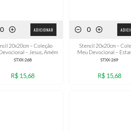
ADICIONAR
ADIC
ncil 20x20cm – Coleção
Stencil 20x20cm – Col
evocional – Jesus, Amém
Meu Devocional – Est
STXX-268
STXX-269
R$ 15,68
R$ 15,68