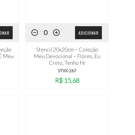
IONAR
ADICIONAR
leção
Stencil 20x20cm – Coleção
 É Meu
Meu Devocional – Flores, Eu
Creio, Tenho Fé
STXX-267
R$ 15,68