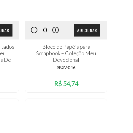
IONAR
ADICIONAR
rtados
Bloco de Papéis para
Meu
Scrapbook – Coleção Meu
es De
Devocional
SBXV-046
R$ 54,74