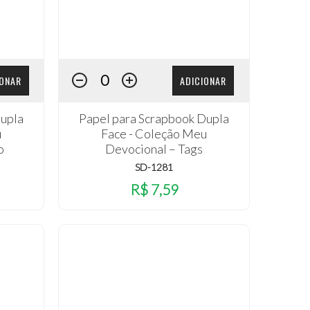
IONAR
ADICIONAR
Dupla
Papel para Scrapbook Dupla
u
Face - Coleção Meu
o
Devocional – Tags
SD-1281
R$ 7,59