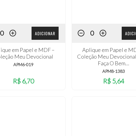
ADICIONAR
ADIC
lique em Papel e MDF –
Aplique em Papel e M
leção Meu Devocional
Coleção Meu Devocional
Faça O Bem…
APM6-019
APM8-1383
R$ 6,70
R$ 5,64