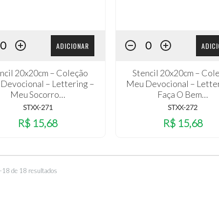
ADICIONAR
ADIC
ncil 20x20cm – Coleção
Stencil 20x20cm – Col
Devocional – Lettering –
Meu Devocional – Lette
Meu Socorro…
Faça O Bem…
STXX-271
STXX-272
R$ 15,68
R$ 15,68
–18 de 18 resultados