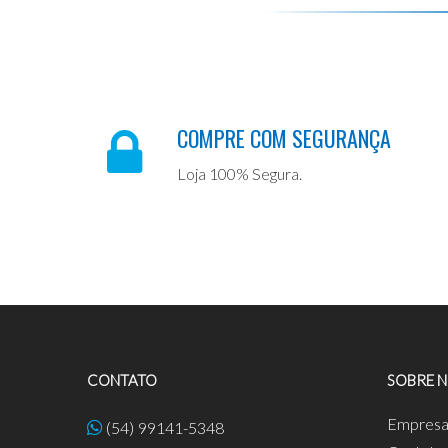
COMPRE COM SEGURANÇA
Loja 100% Segura.
CONTATO
SOBRE 
Empres
(54) 99141-5348