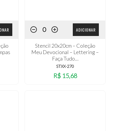
IONAR
ADICIONAR
eção
Stencil 20x20cm – Coleção
ampas
Meu Devocional – Lettering –
Faça Tudo…
STXX-270
R$ 15,68