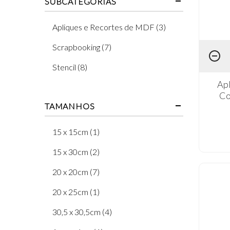
SUBCATEGORIAS
Apliques e Recortes de MDF (3)
Scrapbooking (7)
Stencil (8)
Ap
Co
TAMANHOS
15 x 15cm (1)
15 x 30cm (2)
20 x 20cm (7)
20 x 25cm (1)
30,5 x 30,5cm (4)