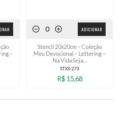
IONAR
ADICIONAR
eção
Stencil 20x20cm – Coleção
ring –
Meu Devocional – Lettering –
Na Vida Seja…
STXX-273
R$ 15,68