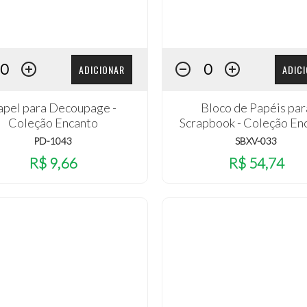
ADICIONAR
ADIC
apel para Decoupage -
Bloco de Papéis par
Coleção Encanto
Scrapbook - Coleção En
PD-1043
SBXV-033
R$ 9,66
R$ 54,74