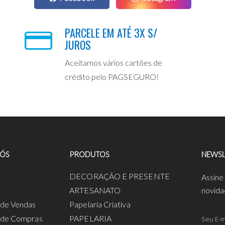
PARCELE EM ATÉ 3X S/
JUROS
Aceitamos vários cartões de
crédito pelo PAGSEGURO!
NÓS
PRODUTOS
NEWSL
a
DECORAÇÃO E PRESENTE
Assine
ARTESANATO
novida
s de Vendas
Papelaria Criativa
s de Compras
PAPELARIA