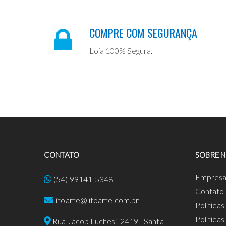
COMPRE COM SEGURANÇA
Loja 100% Segura.
CONTATO
SOBRE 
Empres
(54) 99141-5348
Contato
litoarte@litoarte.com.br
Política
Política
Rua Jacob Luchesi, 2419 - Santa