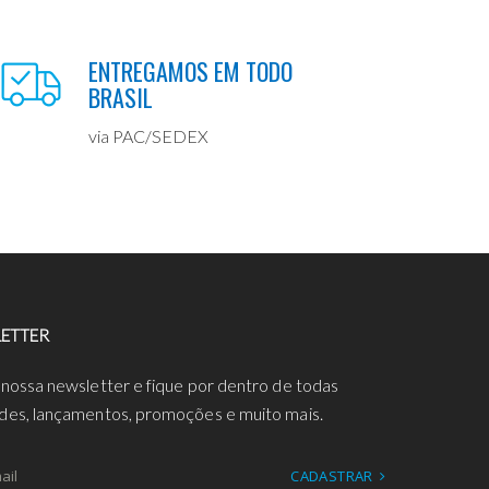
ENTREGAMOS EM TODO
BRASIL
via PAC/SEDEX
ETTER
 nossa newsletter e fique por dentro de todas
des, lançamentos, promoções e muito mais.
CADASTRAR