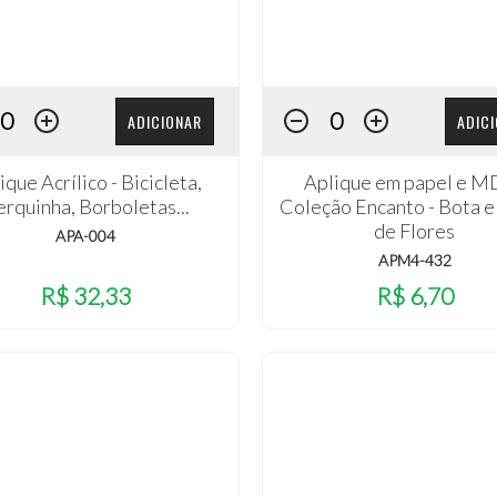
ADICIONAR
ADIC
ique Acrílico - Bicicleta,
Aplique em papel e M
rquinha, Borboletas...
Coleção Encanto - Bota e
de Flores
APA-004
APM4-432
R$ 32,33
R$ 6,70