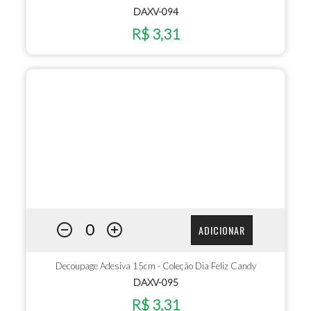
DAXV-094
R$ 3,31
ADICIONAR
Decoupage Adesiva 15cm - Coleção Dia Feliz Candy
DAXV-095
R$ 3,31