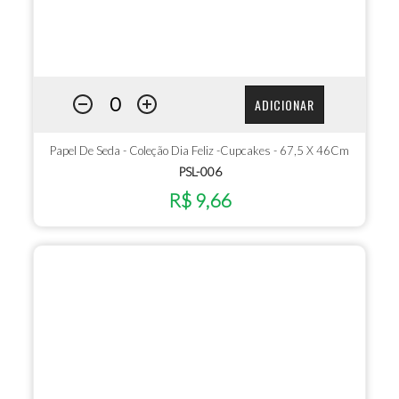
ADICIONAR
Papel De Seda - Coleção Dia Feliz -Cupcakes - 67,5 X 46Cm
PSL-006
R$ 9,66