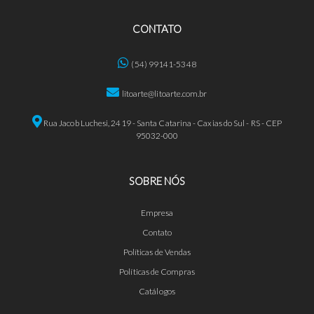
CONTATO
(54) 99141-5348
litoarte@litoarte.com.br
Rua Jacob Luchesi, 2419 - Santa Catarina - Caxias do Sul - RS - CEP
95032-000
SOBRE NÓS
Empresa
Contato
Políticas de Vendas
Políticas de Compras
Catálogos