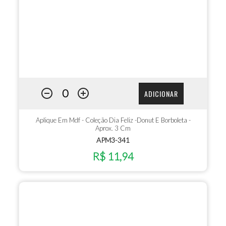
ADICIONAR
Aplique Em Mdf - Coleção Dia Feliz -Donut E Borboleta -
Aprox. 3 Cm
APM3-341
R$ 11,94