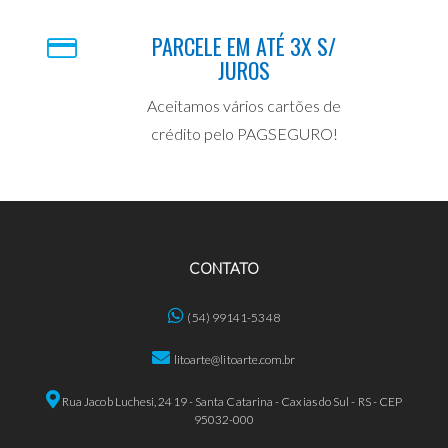
PARCELE EM ATÉ 3X S/
JUROS
Aceitamos vários cartões de
crédito pelo PAGSEGURO!
CONTATO
(54) 99141-5348
litoarte@litoarte.com.br
Rua Jacob Luchesi, 2419 - Santa Catarina - Caxias do Sul - RS - CEP
95032-000