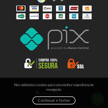
© 2026 EDITORA LITOARTE LTDA | 88.665.963/0001-55
Nós utilizamos cookies para uma melhor experiência de
navegação.
Continuar e fechar