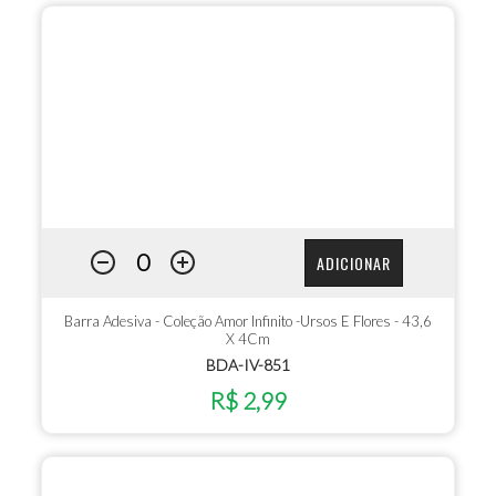
ADICIONAR
Barra Adesiva - Coleção Amor Infinito -Ursos E Flores - 43,6
X 4Cm
BDA-IV-851
R$ 2,99