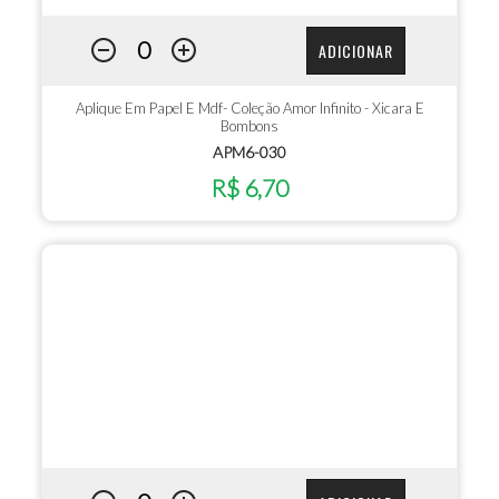
ADICIONAR
Aplique Em Papel E Mdf- Coleção Amor Infinito - Xicara E
Bombons
APM6-030
R$ 6,70