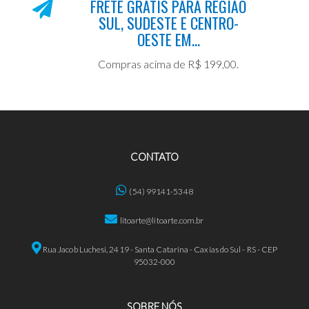
FRETE GRÁTIS PARA REGIÃO
SUL, SUDESTE E CENTRO-
OESTE EM...
Compras acima de R$ 199,00.
CONTATO
(54) 99141-5348
litoarte@litoarte.com.br
Rua Jacob Luchesi, 2419 - Santa Catarina - Caxias do Sul - RS - CEP
95032-000
SOBRE NÓS