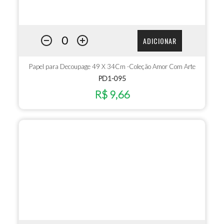
ADICIONAR
Papel para Decoupage 49 X 34Cm -Coleção Amor Com Arte
PD1-095
R$ 9,66