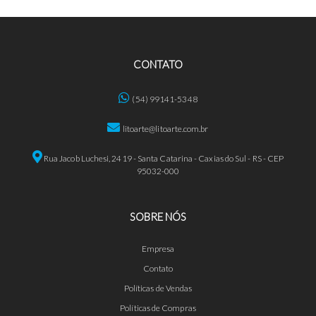
CONTATO
(54) 99141-5348
litoarte@litoarte.com.br
Rua Jacob Luchesi, 2419 - Santa Catarina - Caxias do Sul - RS - CEP
95032-000
SOBRE NÓS
Empresa
Contato
Políticas de Vendas
Políticas de Compras