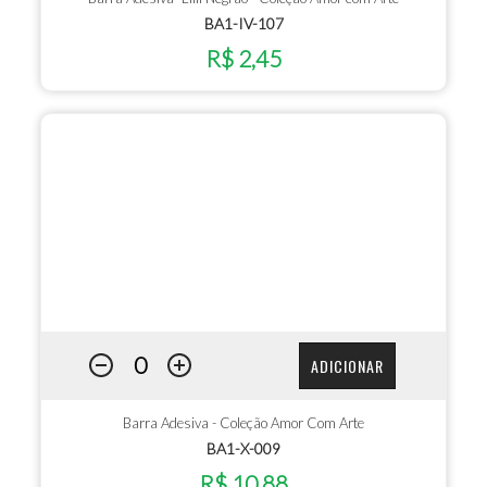
BA1-IV-107
R$ 2,45
ADICIONAR
Barra Adesiva - Coleção Amor Com Arte
BA1-X-009
R$ 10,88