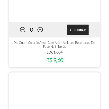
ADICIONAR
Die Cuts - Coleção Amor Com Arte - Apliques Recortados Em
Papel -Lili Negrão
LDC1-004
R$ 9,60