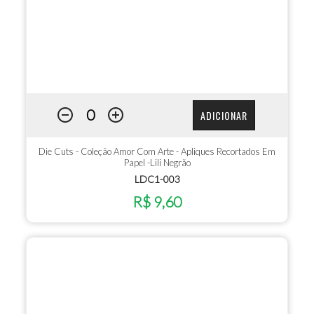
ADICIONAR
Die Cuts - Coleção Amor Com Arte - Apliques Recortados Em
Papel -Lili Negrão
LDC1-003
R$ 9,60