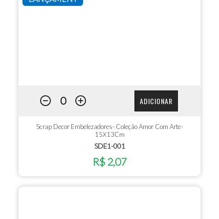
ADICIONAR
Scrap Decor Embelezadores- Coleção Amor Com Arte-
15X13Cm
SDE1-001
R$ 2,07