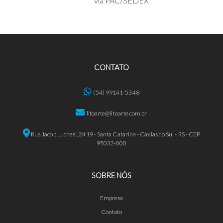
via PAC/SEDEX
CONTATO
(54) 99141-5348
litoarte@litoarte.com.br
Rua Jacob Luchesi, 2419 - Santa Catarina - Caxias do Sul - RS - CEP
95032-000
SOBRE NÓS
Empresa
Contato