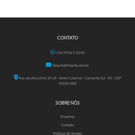
CONTATO
(54) 99141-5348
litoarte@litoarte.com.br
Rua Jacob Luchesi, 2419 - Santa Catarina - Caxias do Sul - RS - CEP
95032-000
SOBRE NÓS
Empresa
Contato
Políticas de Vendas