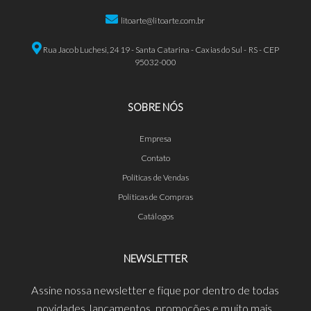
litoarte@litoarte.com.br
Rua Jacob Luchesi, 2419 - Santa Catarina - Caxias do Sul - RS - CEP
95032-000
SOBRE NÓS
Empresa
Contato
Políticas de Vendas
Políticas de Compras
Catálogos
NEWSLETTER
Assine nossa newsletter e fique por dentro de todas
novidades, lançamentos, promoções e muito mais.