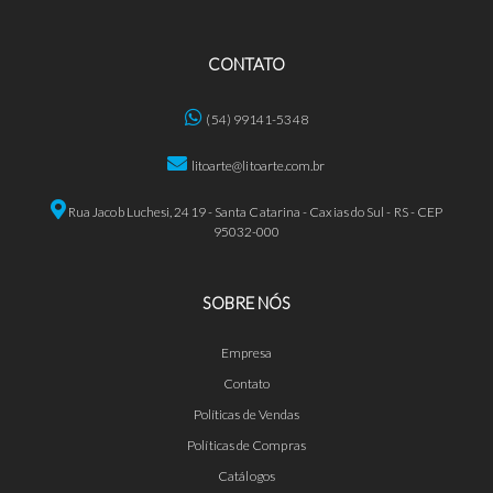
CONTATO
(54) 99141-5348
litoarte@litoarte.com.br
Rua Jacob Luchesi, 2419 - Santa Catarina - Caxias do Sul - RS - CEP
95032-000
SOBRE NÓS
Empresa
Contato
Políticas de Vendas
Políticas de Compras
Catálogos