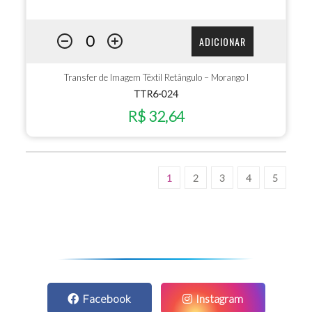
ADICIONAR
Transfer de Imagem Têxtil Retângulo – Morango I
TTR6-024
R$ 32,64
1
2
3
4
5
Facebook
Instagram