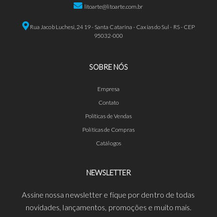
litoarte@litoarte.com.br
Rua Jacob Luchesi, 2419 - Santa Catarina - Caxias do Sul - RS - CEP
95032-000
SOBRE NÓS
Empresa
Contato
Políticas de Vendas
Políticas de Compras
Catálogos
NEWSLETTER
Assine nossa newsletter e fique por dentro de todas
novidades, lançamentos, promoções e muito mais.