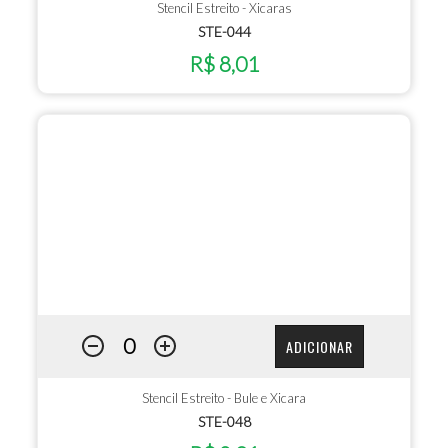
Stencil Estreito - Xicaras
STE-044
R$ 8,01
ADICIONAR
Stencil Estreito - Bule e Xicara
STE-048