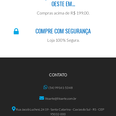
OESTE EM...
Compras acima de R$ 199,00.
COMPRE COM SEGURANÇA
Loja 100% Segura.
CONTATO
(54) 99141-5348
litoarte@litoarte.com.br
Rua Jacob Luchesi, 2419 - Santa Catarina - Caxias do Sul - RS - CEP
95032-000