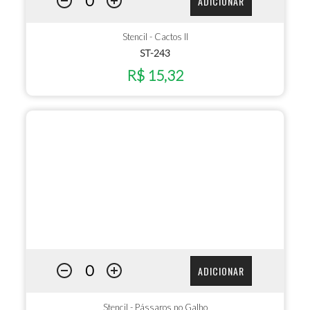
ADICIONAR
Stencil - Cactos II
ST-243
R$ 15,32
ADICIONAR
Stencil - Pássaros no Galho