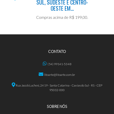
SUL, SUDESTE E CENTRO-
OESTE EM...
Compras acima de R$ 199,00.
CONTATO
(54) 99141-5348
litoarte@litoarte.com.br
Rua Jacob Luchesi, 2419 - Santa Catarina - Caxias do Sul - RS - CEP
95032-000
SOBRE NÓS