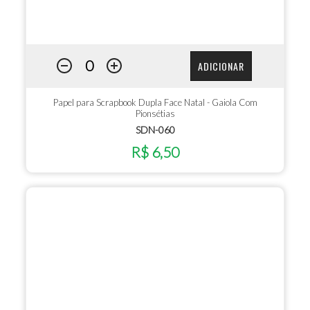
ADICIONAR
Papel para Scrapbook Dupla Face Natal - Gaiola Com
Pionsétias
SDN-060
R$ 6,50