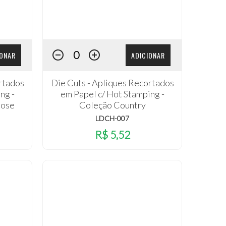
IONAR
ADICIONAR
rtados
Die Cuts - Apliques Recortados
ng -
em Papel c/ Hot Stamping -
Rose
Coleção Country
LDCH-007
R$ 5,52