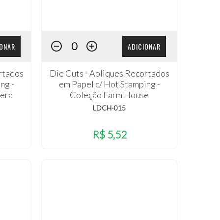
IONAR
ADICIONAR
rtados
Die Cuts - Apliques Recortados
ng -
em Papel c/ Hot Stamping -
era
Coleção Farm House
LDCH-015
R$ 5,52