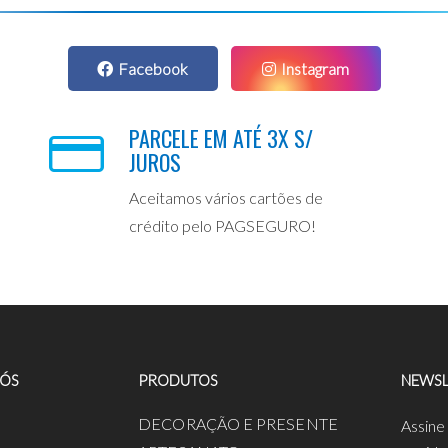
Facebook
Instagram
PARCELE EM ATÉ 3X S/
JUROS
Aceitamos vários cartões de
crédito pelo PAGSEGURO!
NÓS
PRODUTOS
NEWSL
a
DECORAÇÃO E PRESENTE
Assine