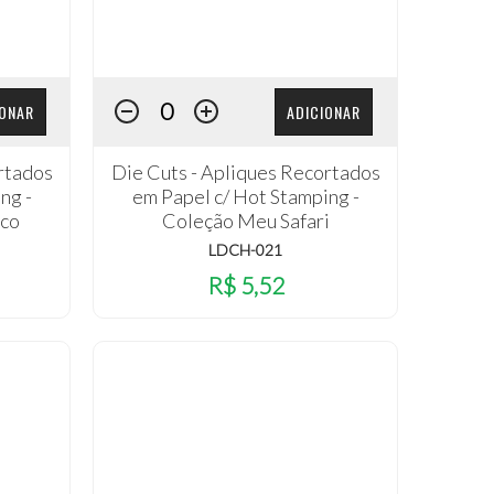
IONAR
ADICIONAR
rtados
Die Cuts - Apliques Recortados
ng -
em Papel c/ Hot Stamping -
co
Coleção Meu Safari
LDCH-021
R$ 5,52