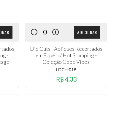
IONAR
ADICIONAR
rtados
Die Cuts - Apliques Recortados
ng -
em Papel c/ Hot Stamping -
tage
Coleção Good Vibes
LDCH-018
R$ 4,33