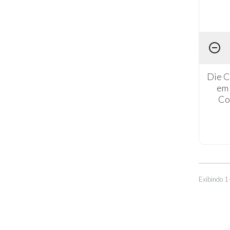
Die C
em 
Co
Exibindo 1