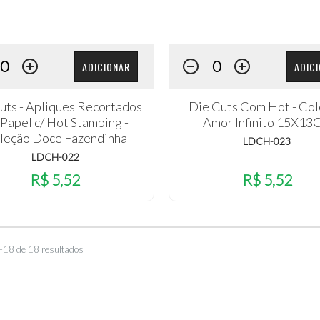
ADICIONAR
ADIC
uts - Apliques Recortados
Die Cuts Com Hot - Co
Papel c/ Hot Stamping -
Amor Infinito 15X13
leção Doce Fazendinha
LDCH-023
LDCH-022
R$ 5,52
R$ 5,52
–18 de 18 resultados