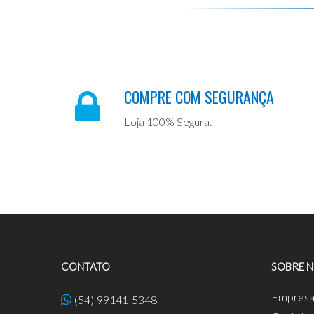
COMPRE COM SEGURANÇA
Loja 100% Segura.
CONTATO
SOBRE 
Empres
(54) 99141-5348