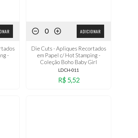
IONAR
ADICIONAR
rtados
Die Cuts - Apliques Recortados
ng -
em Papel c/ Hot Stamping -
Coleção Boho Baby Girl
LDCH-011
R$ 5,52