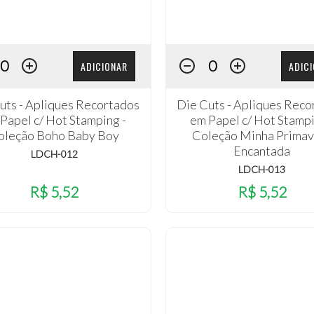
ADICIONAR
ADIC
uts - Apliques Recortados
Die Cuts - Apliques Reco
Papel c/ Hot Stamping -
em Papel c/ Hot Stampi
oleção Boho Baby Boy
Coleção Minha Primav
Encantada
LDCH-012
LDCH-013
R$ 5,52
R$ 5,52