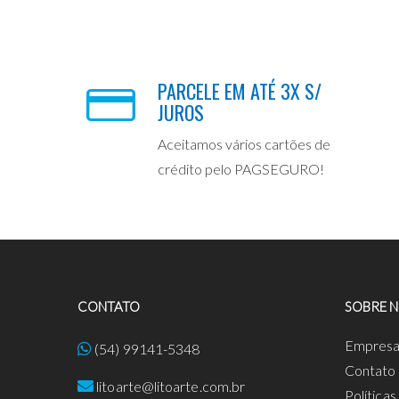
PARCELE EM ATÉ 3X S/
JUROS
Aceitamos vários cartões de
crédito pelo PAGSEGURO!
CONTATO
SOBRE 
Empres
(54) 99141-5348
Contato
litoarte@litoarte.com.br
Política