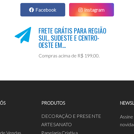
Facebook
Instagram
FRETE GRÁTIS PARA REGIÃO
SUL, SUDESTE E CENTRO-
OESTE EM...
Compras acima de R$ 199,00.
NÓS
PRODUTOS
NEWSL
a
DECORAÇÃO E PRESENTE
Assine
ARTESANATO
novida
s de Vendas
Papelaria Criativa