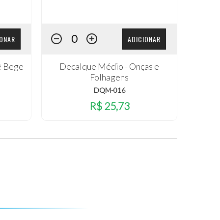
IONAR
ADICIONAR
ê Bege
Decalque Médio - Onças e
Folhagens
DQM-016
R$ 25,73