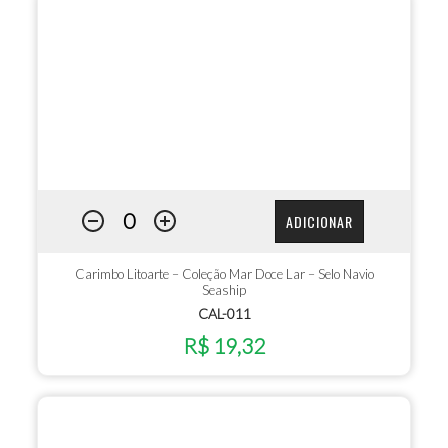
ADICIONAR
Carimbo Litoarte – Coleção Mar Doce Lar – Selo Navio
Seaship
CAL-011
R$ 19,32