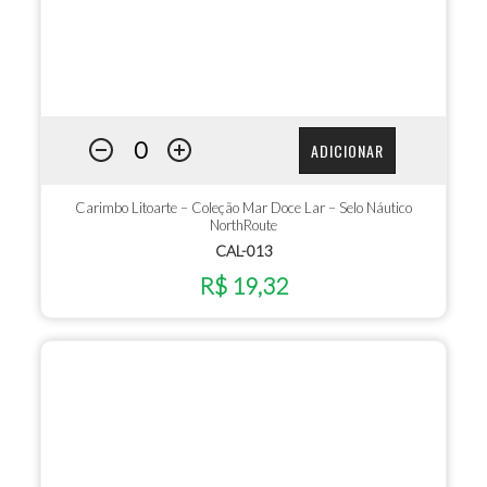
ADICIONAR
Carimbo Litoarte – Coleção Mar Doce Lar – Selo Náutico
NorthRoute
CAL-013
R$ 19,32