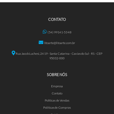
CONTATO
(54) 99141-5348
litoarte@litoarte.com.br
Rua Jacob Luchesi, 2419 - Santa Catarina - Caxias do Sul - RS - CEP
95032-000
SOBRE NÓS
Empresa
Contato
Políticas de Vendas
Políticas de Compras