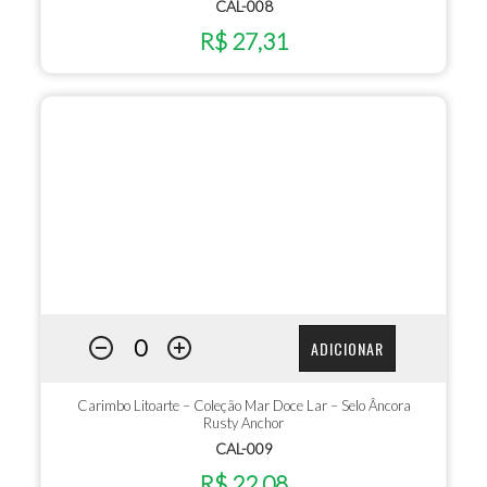
CAL-008
R$ 27,31
ADICIONAR
Carimbo Litoarte – Coleção Mar Doce Lar – Selo Âncora
Rusty Anchor
CAL-009
R$ 22,08