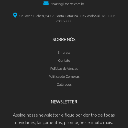
litoarte@litoarte.com.br
Rua Jacob Luchesi, 2419 - Santa Catarina - Caxias do Sul - RS - CEP
95032-000
SOBRE NÓS
Empresa
Contato
Políticas de Vendas
Políticas de Compras
Catálogos
NEWSLETTER
Assine nossa newsletter e fique por dentro de todas
novidades, lançamentos, promoções e muito mais.