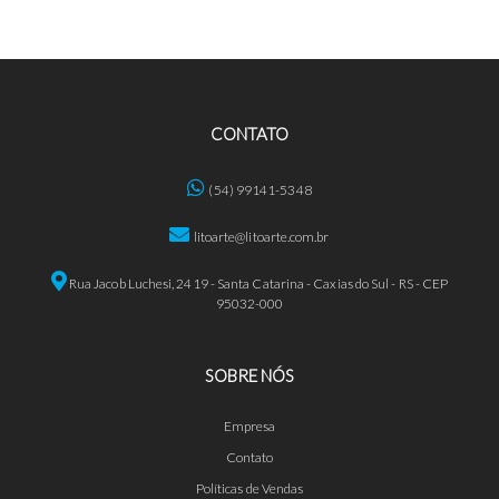
CONTATO
(54) 99141-5348
litoarte@litoarte.com.br
Rua Jacob Luchesi, 2419 - Santa Catarina - Caxias do Sul - RS - CEP
95032-000
SOBRE NÓS
Empresa
Contato
Políticas de Vendas