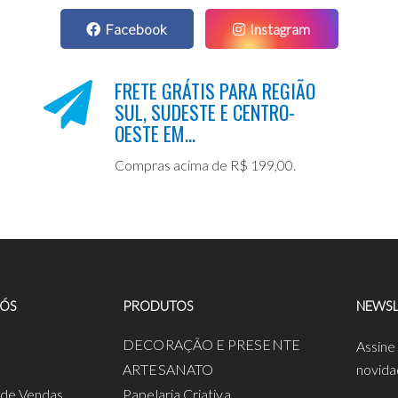
Facebook
Instagram
FRETE GRÁTIS PARA REGIÃO
SUL, SUDESTE E CENTRO-
OESTE EM...
Compras acima de R$ 199,00.
NÓS
PRODUTOS
NEWSL
a
DECORAÇÃO E PRESENTE
Assine
ARTESANATO
novida
s de Vendas
Papelaria Criativa