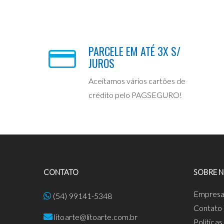
PARCELE EM ATÉ 3X S/
JUROS
Aceitamos vários cartões de
crédito pelo PAGSEGURO!
CONTATO
SOBRE 
Empres
(54) 99141-5348
Contato
litoarte@litoarte.com.br
Política