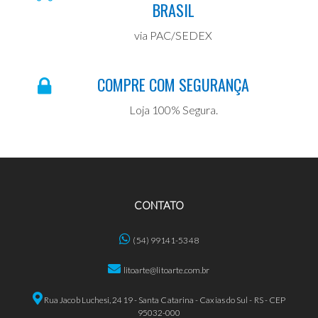
BRASIL
via PAC/SEDEX
COMPRE COM SEGURANÇA
Loja 100% Segura.
CONTATO
(54) 99141-5348
litoarte@litoarte.com.br
Rua Jacob Luchesi, 2419 - Santa Catarina - Caxias do Sul - RS - CEP
95032-000