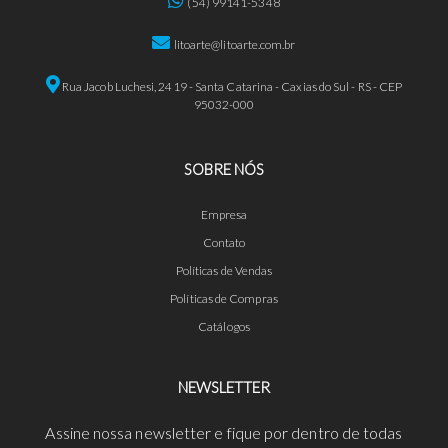
(54) 99141-5348
litoarte@litoarte.com.br
Rua Jacob Luchesi, 2419 - Santa Catarina - Caxias do Sul - RS - CEP
95032-000
SOBRE NÓS
Empresa
Contato
Políticas de Vendas
Políticas de Compras
Catálogos
NEWSLETTER
Assine nossa newsletter e fique por dentro de todas