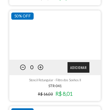
50% OFF
ADICIONAR
Stencil Retangular - Filtro dos Sonhos II
STR-041
R$ 8,01
R$ 16,03