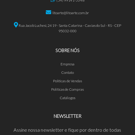
(54) 99141-5348
litoarte@litoarte.com.br
Rua Jacob Luchesi, 2419 - Santa Catarina - Caxias do Sul - RS - CEP
95032-000
SOBRE NÓS
Empresa
Contato
Políticas de Vendas
Políticas de Compras
Catálogos
NEWSLETTER
Assine nossa newsletter e fique por dentro de todas