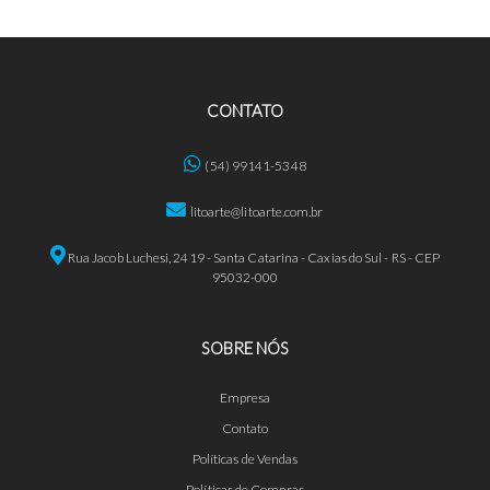
CONTATO
(54) 99141-5348
litoarte@litoarte.com.br
Rua Jacob Luchesi, 2419 - Santa Catarina - Caxias do Sul - RS - CEP
95032-000
SOBRE NÓS
Empresa
Contato
Políticas de Vendas
Políticas de Compras