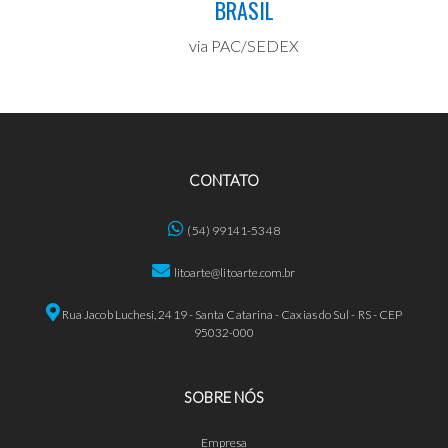
BRASIL
via PAC/SEDEX
CONTATO
(54) 99141-5348
litoarte@litoarte.com.br
Rua Jacob Luchesi, 2419 - Santa Catarina - Caxias do Sul - RS - CEP
95032-000
SOBRE NÓS
Empresa