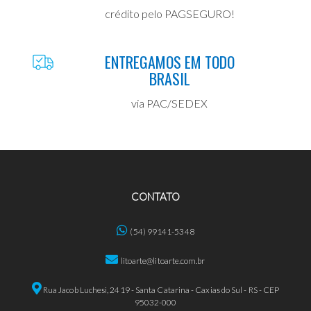
crédito pelo PAGSEGURO!
ENTREGAMOS EM TODO
BRASIL
via PAC/SEDEX
CONTATO
(54) 99141-5348
litoarte@litoarte.com.br
Rua Jacob Luchesi, 2419 - Santa Catarina - Caxias do Sul - RS - CEP
95032-000