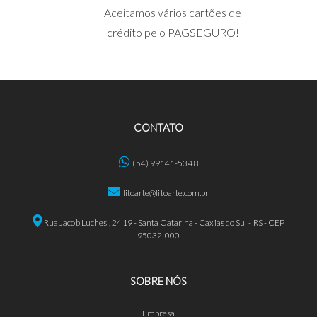
Aceitamos vários cartões de
crédito pelo PAGSEGURO!
CONTATO
(54) 99141-5348
litoarte@litoarte.com.br
Rua Jacob Luchesi, 2419 - Santa Catarina - Caxias do Sul - RS - CEP
95032-000
SOBRE NÓS
Empresa