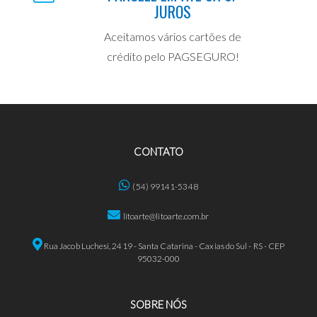
JUROS
Aceitamos vários cartões de
crédito pelo PAGSEGURO!
CONTATO
(54) 99141-5348
litoarte@litoarte.com.br
Rua Jacob Luchesi, 2419 - Santa Catarina - Caxias do Sul - RS - CEP
95032-000
SOBRE NÓS