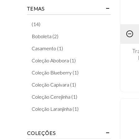
TEMAS
(14)
Boboleta (2)
Casamento (1)
Tr
Coleção Abobora (1)
Coleção Blueberry (1)
Coleção Capivara (1)
Coleção Cerejinha (1)
Coleção Laranjinha (1)
Coleção Limões (2)
COLEÇÕES
Coleção Moranguinho (1)