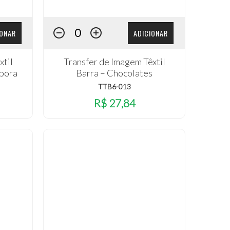
IONAR
ADICIONAR
xtil
Transfer de Imagem Têxtil
obora
Barra – Chocolates
TTB6-013
R$ 27,84