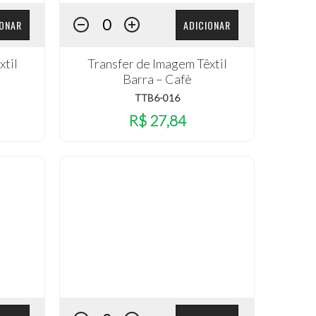
IONAR
ADICIONAR
xtil
Transfer de Imagem Têxtil
a
Barra – Cafè
TTB6-016
R$ 27,84