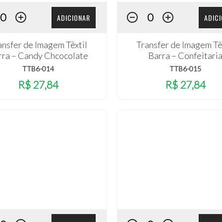
ADICIONAR
ADIC
ansfer de Imagem Têxtil
Transfer de Imagem Tê
rra – Candy Chcocolate
Barra – Confeitari
TTB6-014
TTB6-015
R$ 27,84
R$ 27,84