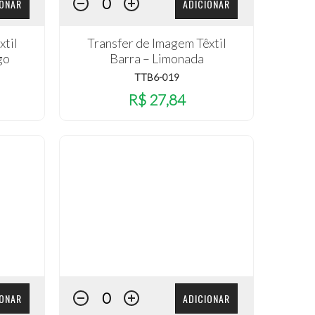
IONAR
ADICIONAR
xtil
Transfer de Imagem Têxtil
go
Barra – Limonada
TTB6-019
R$ 27,84
IONAR
ADICIONAR