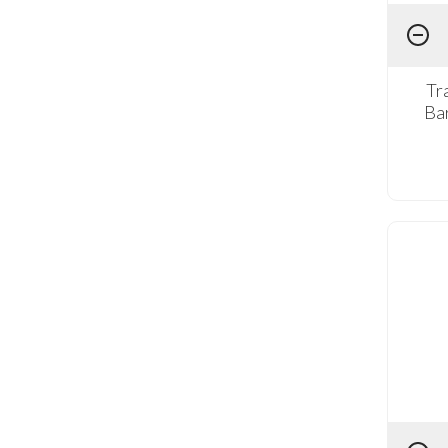
Tr
Ba