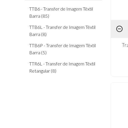
Coleção Pêssego (1)
TTB6 - Transfer de Imagem Têxtil
Barra (85)
Coleção Uva (1)
TTB6L - Transfer de Imagem Têxtil
Cozinha (21)
Barra (8)
Dia Dos Namorados (1)
Tr
TTB6P - Transfer de Imagem Têxtil
Flores (20)
Barra (5)
Homem (3)
TTR6L - Transfer de Imagem Têxtil
Retangular (8)
Infantil (1)
Lili Negrão (16)
Música (2)
Páscoa (5)
Praia (2)