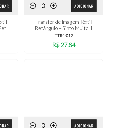
IONAR
ADICIONAR
xtil
Transfer de Imagem Têxtil
Pet
Retângulo – Sinto Muito II
TTR4-012
R$ 27,84
IONAR
ADICIONAR