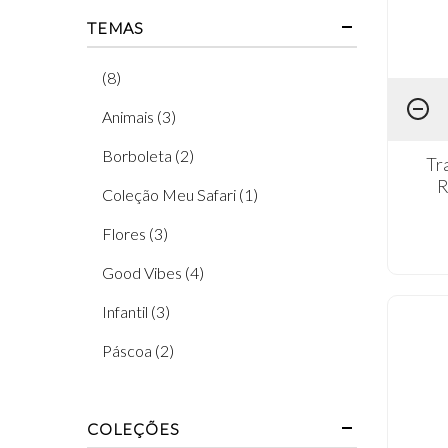
TEMAS
(8)
Animais (3)
Borboleta (2)
Tr
R
Coleção Meu Safari (1)
Flores (3)
Good Vibes (4)
Infantil (3)
Páscoa (2)
Praia (1)
COLEÇÕES
Religioso (3)