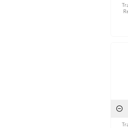
Tr
R
Tr