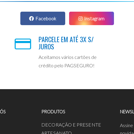
Facebook
Instagram
PARCELE EM ATÉ 3X S/
JUROS
Aceitamos vários cartões de
crédito pelo PAGSEGURO!
NÓS
PRODUTOS
NEWSL
a
DECORAÇÃO E PRESENTE
Assine
ARTESANATO
novida