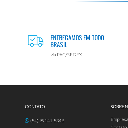
ENTREGAMOS EM TODO
BRASIL
via PAC/SEDEX
CONTATO
SOBRE 
Empres
(54) 99141-5348
Contato