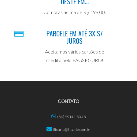
OESTE EM...
Compras acima de R$ 199,00.
PARCELE EM ATÉ 3X S/
JUROS
Aceitamos vários cartões de
crédito pelo PAGSEGURO!
CONTATO
(54) 99141-5348
litoarte@litoarte.com.br