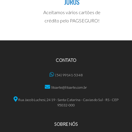
JUROS
Aceitamos vários cartões de
crédito pelo PAGSEGURO!
CONTATO
(54) 99141-5348
litoarte@litoarte.com.br
Rua Jacob Luchesi, 2419 - Santa Catarina - Caxias do Sul - RS - CEP
95032-000
SOBRE NÓS