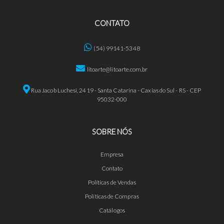
CONTATO
(54) 99141-5348
litoarte@litoarte.com.br
Rua Jacob Luchesi, 2419 - Santa Catarina - Caxias do Sul - RS - CEP
95032-000
SOBRE NÓS
Empresa
Contato
Políticas de Vendas
Políticas de Compras
Catálogos