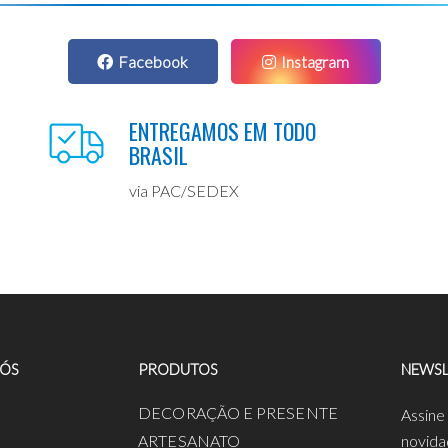
Facebook
Instagram
ENTREGAMOS EM TODO
BRASIL
via PAC/SEDEX
NÓS
PRODUTOS
NEWSL
a
DECORAÇÃO E PRESENTE
Assine
ARTESANATO
novida