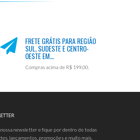
FRETE GRÁTIS PARA REGIÃO
SUL, SUDESTE E CENTRO-
OESTE EM...
Compras acima de R$ 199,00.
ETTER
 nossa newsletter e fique por dentro de todas
des, lançamentos, promoções e muito mais.