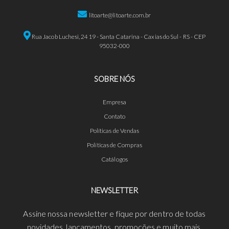
litoarte@litoarte.com.br
Rua Jacob Luchesi, 2419 - Santa Catarina - Caxias do Sul - RS - CEP
95032-000
SOBRE NÓS
Empresa
Contato
Políticas de Vendas
Políticas de Compras
Catálogos
NEWSLETTER
Assine nossa newsletter e fique por dentro de todas
novidades, lançamentos, promoções e muito mais.