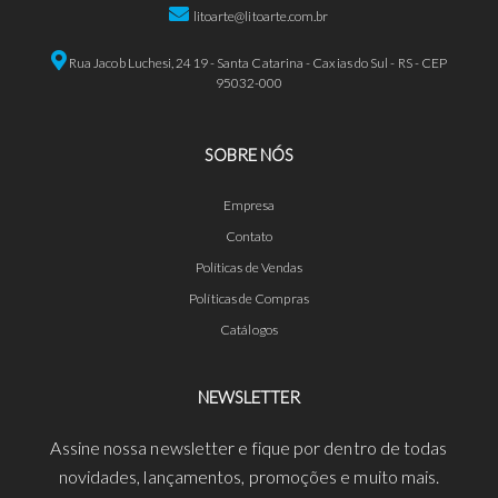
litoarte@litoarte.com.br
Rua Jacob Luchesi, 2419 - Santa Catarina - Caxias do Sul - RS - CEP
95032-000
SOBRE NÓS
Empresa
Contato
Políticas de Vendas
Políticas de Compras
Catálogos
NEWSLETTER
Assine nossa newsletter e fique por dentro de todas
novidades, lançamentos, promoções e muito mais.