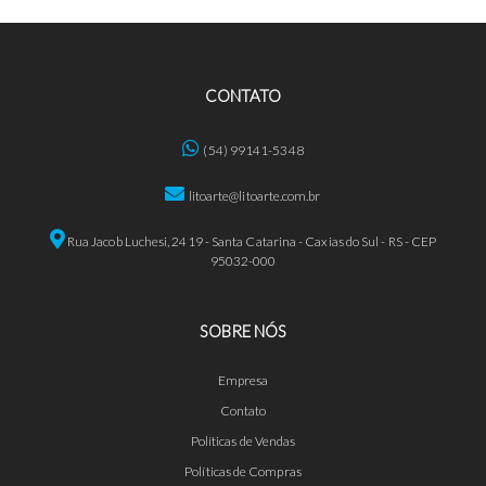
CONTATO
(54) 99141-5348
litoarte@litoarte.com.br
Rua Jacob Luchesi, 2419 - Santa Catarina - Caxias do Sul - RS - CEP
95032-000
SOBRE NÓS
Empresa
Contato
Políticas de Vendas
Políticas de Compras