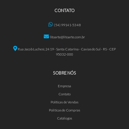
CONTATO
(54) 99141-5348
litoarte@litoarte.com.br
Rua Jacob Luchesi, 2419 - Santa Catarina - Caxias do Sul - RS - CEP
95032-000
SOBRE NÓS
Empresa
Contato
Políticas de Vendas
Políticas de Compras
Catálogos