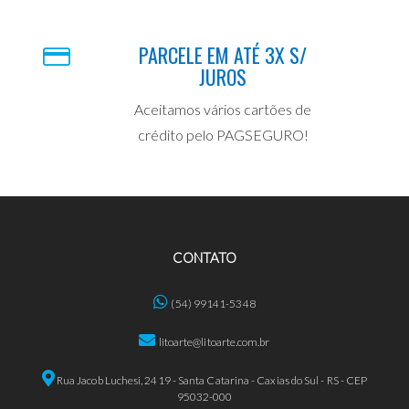
PARCELE EM ATÉ 3X S/
JUROS
Aceitamos vários cartões de
crédito pelo PAGSEGURO!
CONTATO
(54) 99141-5348
litoarte@litoarte.com.br
Rua Jacob Luchesi, 2419 - Santa Catarina - Caxias do Sul - RS - CEP
95032-000