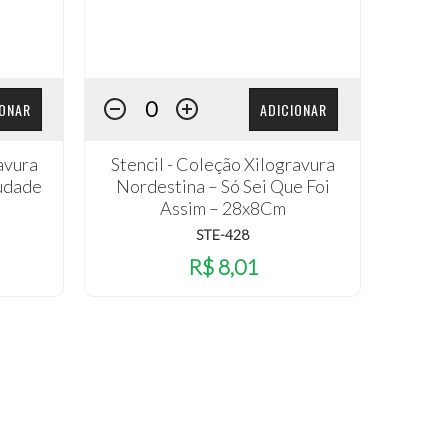
IONAR
ADICIONAR
avura
Stencil - Coleção Xilogravura
udade
Nordestina – Só Sei Que Foi
Assim – 28x8Cm
STE-428
R$ 8,01