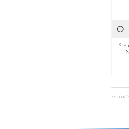
Sten
N
Exibindo 1