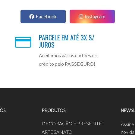
Facebook
Instagram
PARCELE EM ATÉ 3X S/
JUROS
Aceitamos vários cartões de
crédito pelo PAGSEGURO!
NÓS
PRODUTOS
NEWSL
a
DECORAÇÃO E PRESENTE
Assine
ARTESANATO
novida