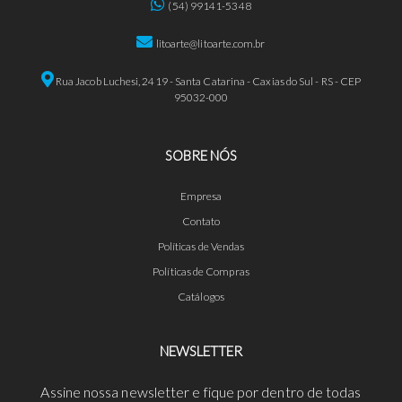
(54) 99141-5348
litoarte@litoarte.com.br
Rua Jacob Luchesi, 2419 - Santa Catarina - Caxias do Sul - RS - CEP
95032-000
SOBRE NÓS
Empresa
Contato
Políticas de Vendas
Políticas de Compras
Catálogos
NEWSLETTER
Assine nossa newsletter e fique por dentro de todas