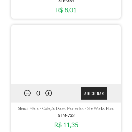
STE-384
R$ 8,01
ADICIONAR
Stencil Médio - Coleção Doces Momentos - She Works Hard
STM-733
R$ 11,35