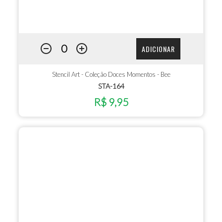
ADICIONAR
Stencil Art - Coleção Doces Momentos - Bee
STA-164
R$ 9,95