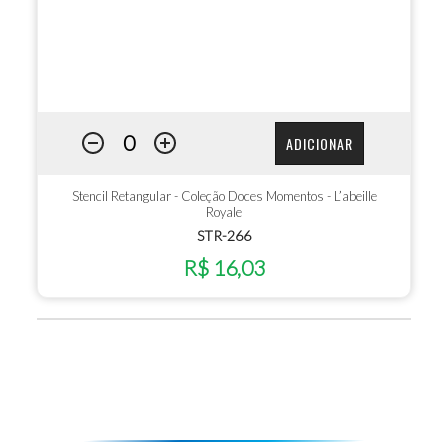
ADICIONAR
Stencil Retangular - Coleção Doces Momentos - L’abeille
Royale
STR-266
R$ 16,03