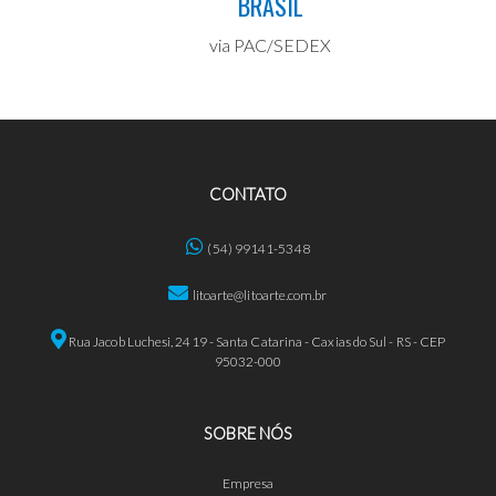
BRASIL
via PAC/SEDEX
CONTATO
(54) 99141-5348
litoarte@litoarte.com.br
Rua Jacob Luchesi, 2419 - Santa Catarina - Caxias do Sul - RS - CEP
95032-000
SOBRE NÓS
Empresa