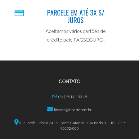
PARCELE EM ATÉ 3X S/
JUROS
Aceitamos vários cartões de
crédito pelo PAGSEGURO!
CONTATO
(54) 99141-5348
litoarte@litoarte.com.br
Rua Jacob Luchesi, 2419 - Santa Catarina - Caxias do Sul - RS - CEP
95032-000