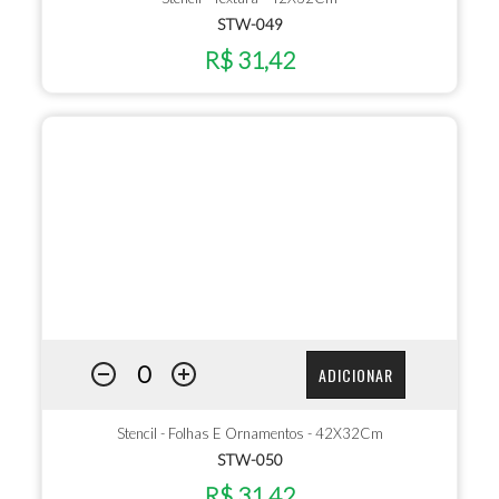
STW-049
R$ 31,42
ADICIONAR
Stencil - Folhas E Ornamentos - 42X32Cm
STW-050
R$ 31,42