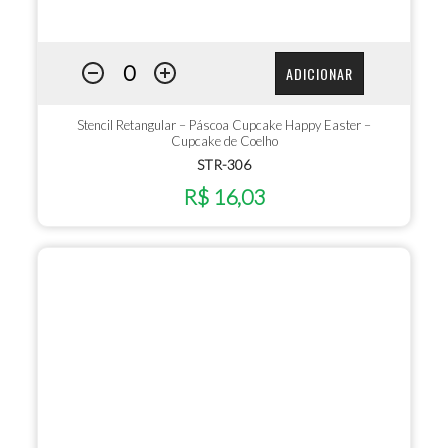
ADICIONAR
Stencil Retangular – Páscoa Cupcake Happy Easter –
Cupcake de Coelho
STR-306
R$ 16,03