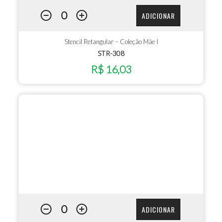
ADICIONAR
Stencil Retangular – Coleção Mãe I
STR-308
R$ 16,03
ADICIONAR