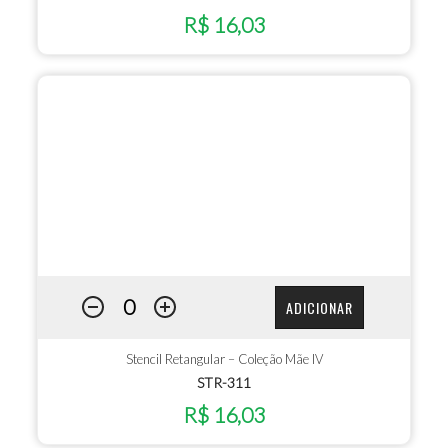
R$ 16,03
ADICIONAR
Stencil Retangular – Coleção Mãe IV
STR-311
R$ 16,03