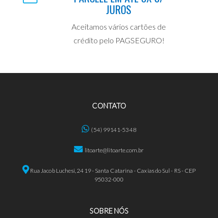
JUROS
Aceitamos vários cartões de
crédito pelo PAGSEGURO!
CONTATO
(54) 99141-5348
litoarte@litoarte.com.br
Rua Jacob Luchesi, 2419 - Santa Catarina - Caxias do Sul - RS - CEP
95032-000
SOBRE NÓS