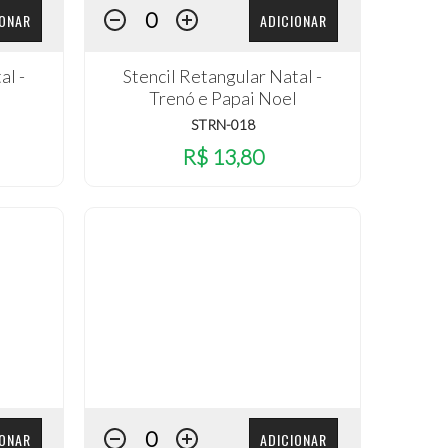
IONAR
ADICIONAR
al -
Stencil Retangular Natal -
Trenó e Papai Noel
STRN-018
R$ 13,80
IONAR
ADICIONAR