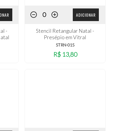
IONAR
ADICIONAR
al -
Stencil Retangular Natal -
atal
Presépio em Vitral
STRN-015
R$ 13,80