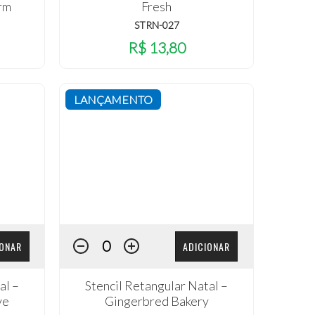
rm
Fresh
STRN-027
R$ 13,80
LANÇAMENTO
IONAR
ADICIONAR
al –
Stencil Retangular Natal –
ve
Gingerbred Bakery