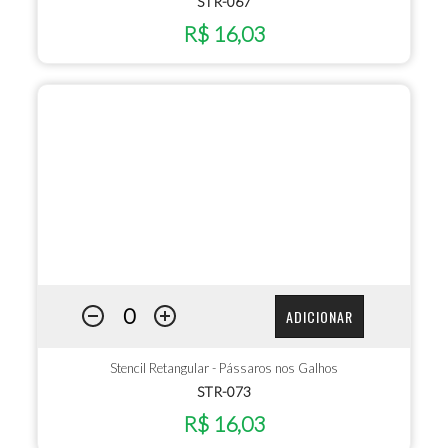
STR-067
R$ 16,03
ADICIONAR
Stencil Retangular - Pássaros nos Galhos
STR-073
R$ 16,03