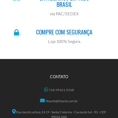
BRASIL
via PAC/SEDEX
COMPRE COM SEGURANÇA
Loja 100% Segura.
CONTATO
(54) 99141-5348
litoarte@litoarte.com.br
Rua Jacob Luchesi, 2419 - Santa Catarina - Caxias do Sul - RS - CEP
95032-000