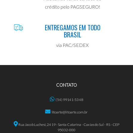
crédito pelo PAGSEGURO!
ENTREGAMOS EM TODO
BRASIL
via PAC/SEDEX
CONTATO
(54) 99141-5348
litoarte@litoarte.com.br
Rua Jacob Luchesi, 2419 - Santa Catarina - Caxias do Sul - RS - CEP
95032-000